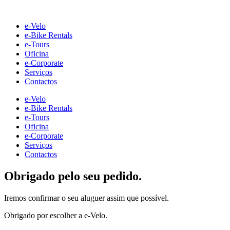
Skip
to
e-Velo
content
e-Bike Rentals
e-Tours
Oficina
e-Corporate
Serviços
Contactos
e-Velo
e-Bike Rentals
e-Tours
Oficina
e-Corporate
Serviços
Contactos
Obrigado pelo seu pedido.
Iremos confirmar o seu aluguer assim que possível.
Obrigado por escolher a e-Velo.