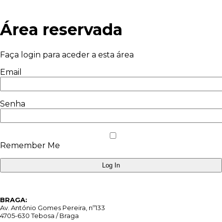
Skip
to
content
Área reservada
Faça login para aceder a esta área
Email
Senha
Remember Me
BRAGA:
Av. António Gomes Pereira, nº133
4705-630 Tebosa / Braga