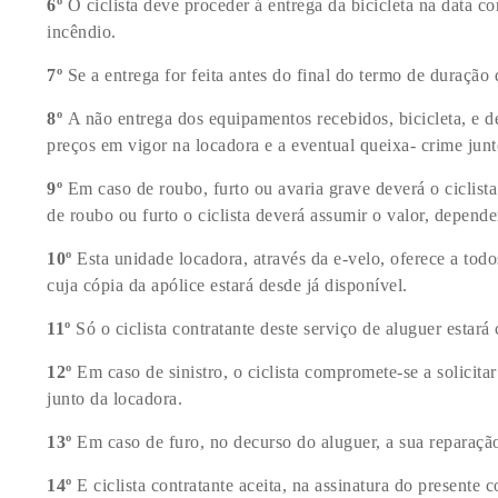
6º
O ciclista deve proceder á entrega da bicicleta na data co
incêndio.
7º
Se a entrega for feita antes do final do termo de duraçã
8º
A não entrega dos equipamentos recebidos, bicicleta, e d
preços em vigor na locadora e a eventual queixa- crime jun
9º
Em caso de roubo, furto ou avaria grave deverá o ciclista 
de roubo ou furto o ciclista deverá assumir o valor, depende
10º
Esta unidade locadora, através da e-velo, oferece a todos
cuja cópia da apólice estará desde já disponível.
11º
Só o ciclista contratante deste serviço de aluguer estará
12º
Em caso de sinistro, o ciclista compromete-se a solicita
junto da locadora.
13º
Em caso de furo, no decurso do aluguer, a sua reparação 
14º
E ciclista contratante aceita, na assinatura do presente