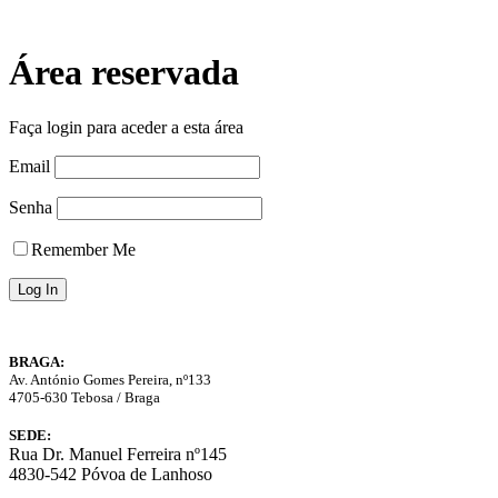
Skip
to
content
Área reservada
Faça login para aceder a esta área
Email
Senha
Remember Me
BRAGA:
Av. António Gomes Pereira, nº133
4705-630 Tebosa / Braga
SEDE:
Rua Dr. Manuel Ferreira nº145
4830-542 Póvoa de Lanhoso