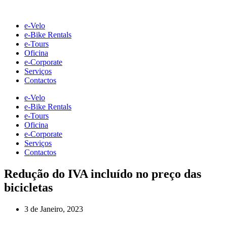
Skip
to
e-Velo
content
e-Bike Rentals
e-Tours
Oficina
e-Corporate
Serviços
Contactos
e-Velo
e-Bike Rentals
e-Tours
Oficina
e-Corporate
Serviços
Contactos
Redução do IVA incluído no preço das
bicicletas
3 de Janeiro, 2023