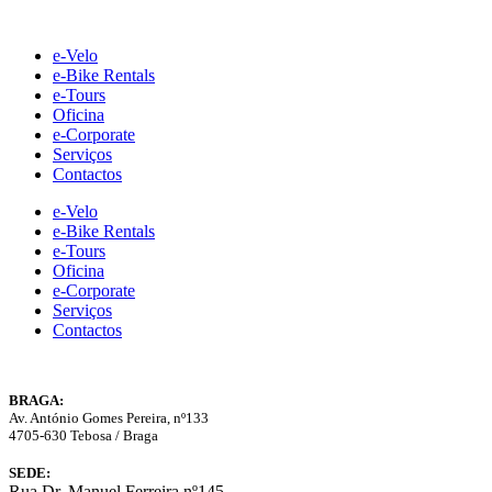
Skip
to
e-Velo
content
e-Bike Rentals
e-Tours
Oficina
e-Corporate
Serviços
Contactos
e-Velo
e-Bike Rentals
e-Tours
Oficina
e-Corporate
Serviços
Contactos
BRAGA:
Av. António Gomes Pereira, nº133
4705-630 Tebosa / Braga
SEDE:
Rua Dr. Manuel Ferreira nº145