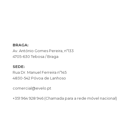
BRAGA:
Av. António Gomes Pereira, nº133
4705-630 Tebosa / Braga
SEDE:
Rua Dr. Manuel Ferreira nº145
4830-542 Póvoa de Lanhoso
comercial@evelo.pt
+351 964 928 946
(Chamada para a rede móvel nacional)