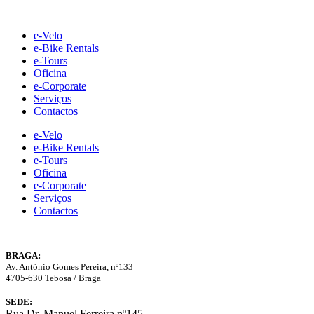
Skip
to
e-Velo
content
e-Bike Rentals
e-Tours
Oficina
e-Corporate
Serviços
Contactos
e-Velo
e-Bike Rentals
e-Tours
Oficina
e-Corporate
Serviços
Contactos
BRAGA:
Av. António Gomes Pereira, nº133
4705-630 Tebosa / Braga
SEDE:
Rua Dr. Manuel Ferreira nº145