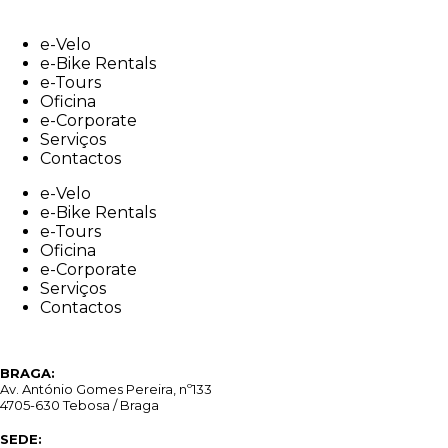
Skip
to
e-Velo
content
e-Bike Rentals
e-Tours
Oficina
e-Corporate
Serviços
Contactos
e-Velo
e-Bike Rentals
e-Tours
Oficina
e-Corporate
Serviços
Contactos
BRAGA:
Av. António Gomes Pereira, nº133
4705-630 Tebosa / Braga
SEDE: