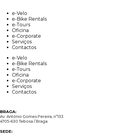
Skip
to
e-Velo
content
e-Bike Rentals
e-Tours
Oficina
e-Corporate
Serviços
Contactos
e-Velo
e-Bike Rentals
e-Tours
Oficina
e-Corporate
Serviços
Contactos
BRAGA:
Av. António Gomes Pereira, nº133
4705-630 Tebosa / Braga
SEDE: