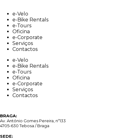
Skip
to
e-Velo
content
e-Bike Rentals
e-Tours
Oficina
e-Corporate
Serviços
Contactos
e-Velo
e-Bike Rentals
e-Tours
Oficina
e-Corporate
Serviços
Contactos
BRAGA:
Av. António Gomes Pereira, nº133
4705-630 Tebosa / Braga
SEDE: