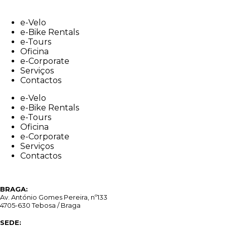
Skip
to
e-Velo
content
e-Bike Rentals
e-Tours
Oficina
e-Corporate
Serviços
Contactos
e-Velo
e-Bike Rentals
e-Tours
Oficina
e-Corporate
Serviços
Contactos
BRAGA:
Av. António Gomes Pereira, nº133
4705-630 Tebosa / Braga
SEDE: