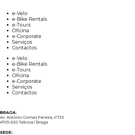
Skip
to
e-Velo
content
e-Bike Rentals
e-Tours
Oficina
e-Corporate
Serviços
Contactos
e-Velo
e-Bike Rentals
e-Tours
Oficina
e-Corporate
Serviços
Contactos
BRAGA:
Av. António Gomes Pereira, nº133
4705-630 Tebosa / Braga
SEDE: