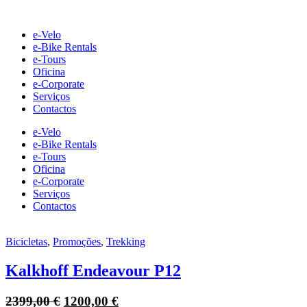
Skip
to
e-Velo
content
e-Bike Rentals
e-Tours
Oficina
e-Corporate
Serviços
Contactos
e-Velo
e-Bike Rentals
e-Tours
Oficina
e-Corporate
Serviços
Contactos
Bicicletas
,
Promoções
,
Trekking
Kalkhoff Endeavour P12
2399,00
€
1200,00
€