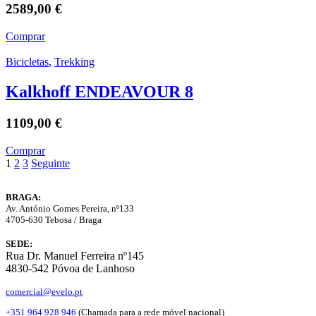
2589,00
€
Comprar
Bicicletas
,
Trekking
Kalkhoff ENDEAVOUR 8
1109,00
€
Comprar
1
2
3
Seguinte
BRAGA:
Av. António Gomes Pereira, nº133
4705-630 Tebosa / Braga
SEDE:
Rua Dr. Manuel Ferreira nº145
4830-542 Póvoa de Lanhoso
comercial@evelo.pt
+351 964 928 946
(Chamada para a rede móvel nacional)