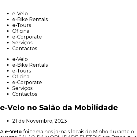
Skip
to
e-Velo
content
e-Bike Rentals
e-Tours
Oficina
e-Corporate
Serviços
Contactos
e-Velo
e-Bike Rentals
e-Tours
Oficina
e-Corporate
Serviços
Contactos
e-Velo no Salão da Mobilidade
21 de Novembro, 2023
A
e-Velo
foi tema nos jornais locais do Minho durante o