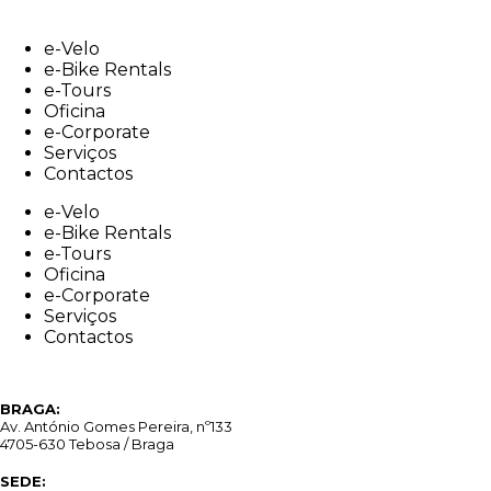
Skip
to
e-Velo
content
e-Bike Rentals
e-Tours
Oficina
e-Corporate
Serviços
Contactos
e-Velo
e-Bike Rentals
e-Tours
Oficina
e-Corporate
Serviços
Contactos
BRAGA:
Av. António Gomes Pereira, nº133
4705-630 Tebosa / Braga
SEDE: