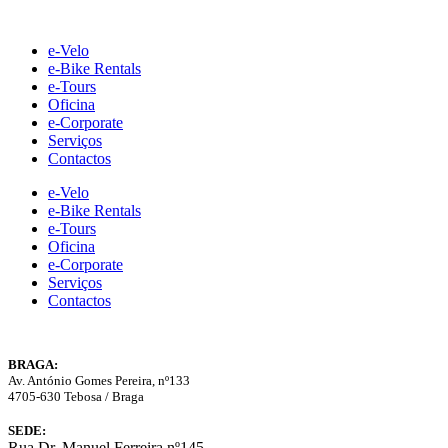
Skip
to
e-Velo
content
e-Bike Rentals
e-Tours
Oficina
e-Corporate
Serviços
Contactos
e-Velo
e-Bike Rentals
e-Tours
Oficina
e-Corporate
Serviços
Contactos
BRAGA:
Av. António Gomes Pereira, nº133
4705-630 Tebosa / Braga
SEDE:
Rua Dr. Manuel Ferreira nº145