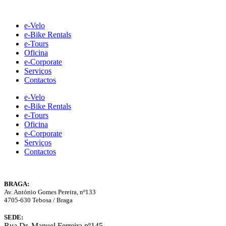
Skip
to
e-Velo
content
e-Bike Rentals
e-Tours
Oficina
e-Corporate
Serviços
Contactos
e-Velo
e-Bike Rentals
e-Tours
Oficina
e-Corporate
Serviços
Contactos
BRAGA:
Av. António Gomes Pereira, nº133
4705-630 Tebosa / Braga
SEDE:
Rua Dr. Manuel Ferreira nº145