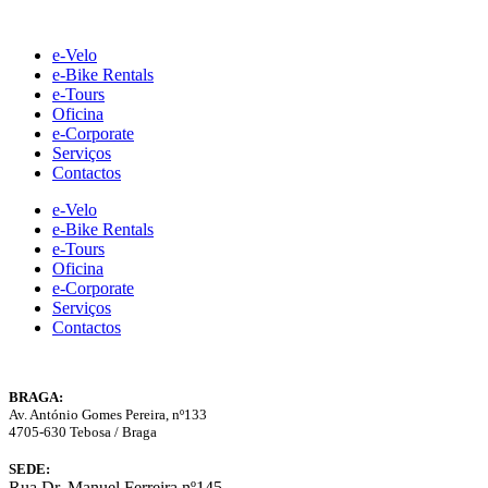
Skip
to
e-Velo
content
e-Bike Rentals
e-Tours
Oficina
e-Corporate
Serviços
Contactos
e-Velo
e-Bike Rentals
e-Tours
Oficina
e-Corporate
Serviços
Contactos
BRAGA:
Av. António Gomes Pereira, nº133
4705-630 Tebosa / Braga
SEDE:
Rua Dr. Manuel Ferreira nº145