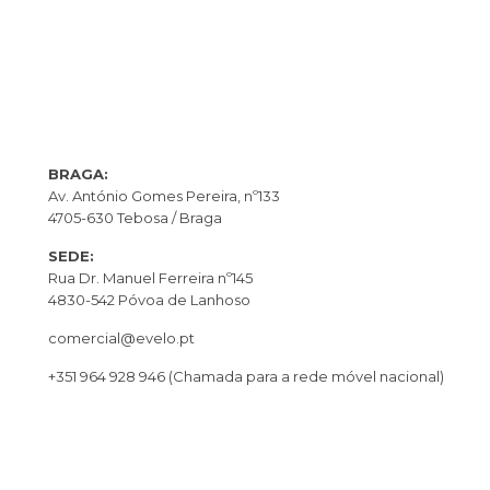
BRAGA:
Av. António Gomes Pereira, nº133
4705-630 Tebosa / Braga
SEDE:
Rua Dr. Manuel Ferreira nº145
4830-542 Póvoa de Lanhoso
comercial@evelo.pt
+351 964 928 946
(Chamada para a rede móvel nacional)