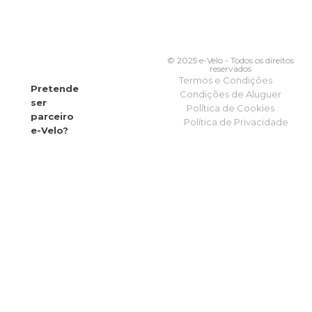
© 2025 e-Velo - Todos os direitos
reservados
Termos e Condições
Pretende
Condições de Aluguer
ser
Política de Cookies
parceiro
Política de Privacidade
e-Velo?