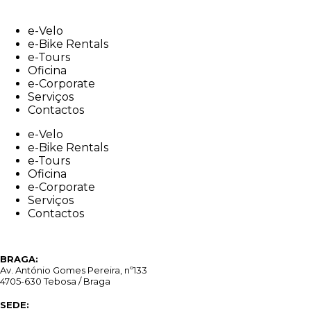
Skip
to
e-Velo
content
e-Bike Rentals
e-Tours
Oficina
e-Corporate
Serviços
Contactos
e-Velo
e-Bike Rentals
e-Tours
Oficina
e-Corporate
Serviços
Contactos
BRAGA:
Av. António Gomes Pereira, nº133
4705-630 Tebosa / Braga
SEDE: