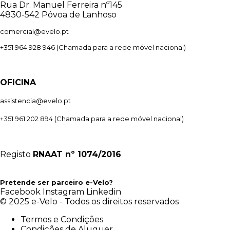
Rua Dr. Manuel Ferreira nº145
4830-542 Póvoa de Lanhoso
comercial@evelo.pt
+351 964 928 946
(Chamada para a rede móvel nacional)
OFICINA
assistencia@evelo.pt
+351 961 202 894
(Chamada para a rede móvel nacional)
Registo
RNAAT
nº 1074/2016
Pretende ser parceiro e-Velo?
Facebook
Instagram
Linkedin
© 2025 e-Velo - Todos os direitos reservados
Termos e Condições
Condições de Aluguer