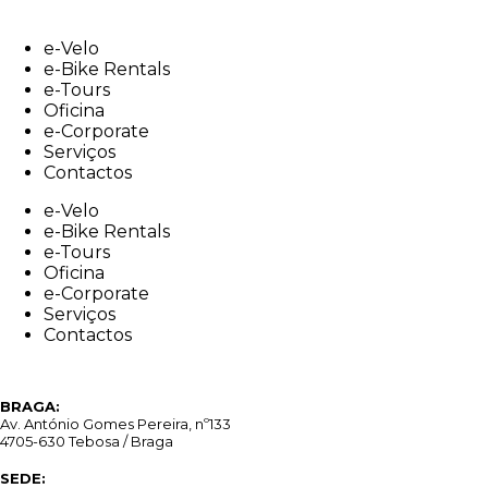
Skip
to
e-Velo
content
e-Bike Rentals
e-Tours
Oficina
e-Corporate
Serviços
Contactos
e-Velo
e-Bike Rentals
e-Tours
Oficina
e-Corporate
Serviços
Contactos
BRAGA:
Av. António Gomes Pereira, nº133
4705-630 Tebosa / Braga
SEDE: