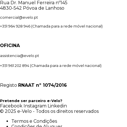
Rua Dr. Manuel Ferreira nº145
4830-542 Póvoa de Lanhoso
comercial@evelo.pt
+351 964 928 946
(Chamada para a rede móvel nacional)
OFICINA
assistencia@evelo.pt
+351 961 202 894
(Chamada para a rede móvel nacional)
Registo
RNAAT
nº 1074/2016
Pretende ser parceiro e-Velo?
Facebook
Instagram
Linkedin
© 2025 e-Velo - Todos os direitos reservados
Termos e Condições
Condições de Aluguer