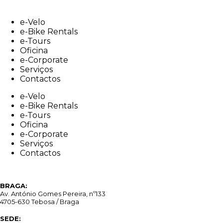
Skip
to
e-Velo
content
e-Bike Rentals
e-Tours
Oficina
e-Corporate
Serviços
Contactos
e-Velo
e-Bike Rentals
e-Tours
Oficina
e-Corporate
Serviços
Contactos
BRAGA:
Av. António Gomes Pereira, nº133
4705-630 Tebosa / Braga
SEDE: