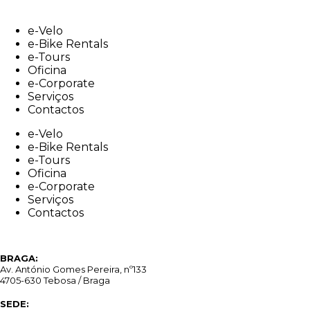
Skip
to
e-Velo
content
e-Bike Rentals
e-Tours
Oficina
e-Corporate
Serviços
Contactos
e-Velo
e-Bike Rentals
e-Tours
Oficina
e-Corporate
Serviços
Contactos
BRAGA:
Av. António Gomes Pereira, nº133
4705-630 Tebosa / Braga
SEDE: