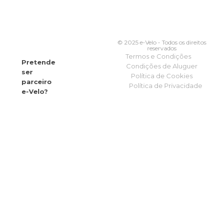
© 2025 e-Velo - Todos os direitos
reservados
Termos e Condições
Pretende
Condições de Aluguer
ser
Política de Cookies
parceiro
Política de Privacidade
e-Velo?