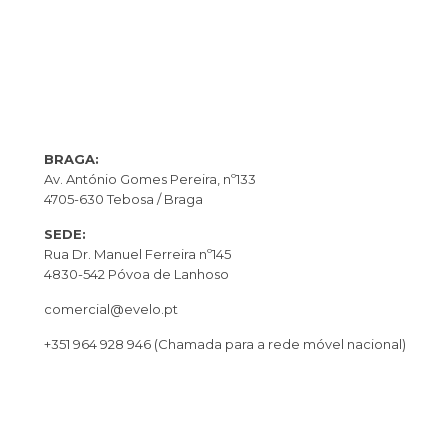
BRAGA:
Av. António Gomes Pereira, nº133
4705-630 Tebosa / Braga
SEDE:
Rua Dr. Manuel Ferreira nº145
4830-542 Póvoa de Lanhoso
comercial@evelo.pt
+351 964 928 946
(Chamada para a rede móvel nacional)