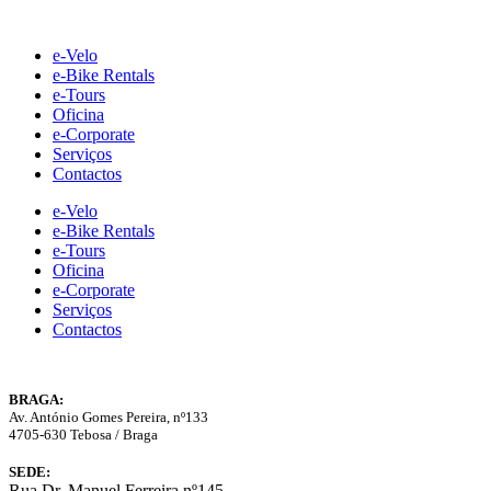
Skip
to
e-Velo
content
e-Bike Rentals
e-Tours
Oficina
e-Corporate
Serviços
Contactos
e-Velo
e-Bike Rentals
e-Tours
Oficina
e-Corporate
Serviços
Contactos
BRAGA:
Av. António Gomes Pereira, nº133
4705-630 Tebosa / Braga
SEDE:
Rua Dr. Manuel Ferreira nº145