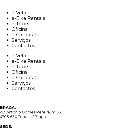
Skip
to
e-Velo
content
e-Bike Rentals
e-Tours
Oficina
e-Corporate
Serviços
Contactos
e-Velo
e-Bike Rentals
e-Tours
Oficina
e-Corporate
Serviços
Contactos
BRAGA:
Av. António Gomes Pereira, nº133
4705-630 Tebosa / Braga
SEDE: