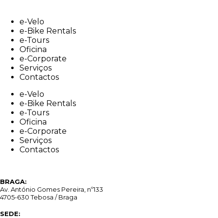
Skip
to
e-Velo
content
e-Bike Rentals
e-Tours
Oficina
e-Corporate
Serviços
Contactos
e-Velo
e-Bike Rentals
e-Tours
Oficina
e-Corporate
Serviços
Contactos
BRAGA:
Av. António Gomes Pereira, nº133
4705-630 Tebosa / Braga
SEDE: