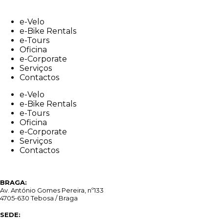
Skip
to
e-Velo
content
e-Bike Rentals
e-Tours
Oficina
e-Corporate
Serviços
Contactos
e-Velo
e-Bike Rentals
e-Tours
Oficina
e-Corporate
Serviços
Contactos
BRAGA:
Av. António Gomes Pereira, nº133
4705-630 Tebosa / Braga
SEDE: