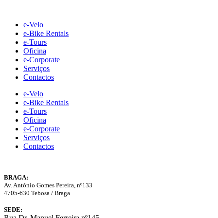
Skip
to
e-Velo
content
e-Bike Rentals
e-Tours
Oficina
e-Corporate
Serviços
Contactos
e-Velo
e-Bike Rentals
e-Tours
Oficina
e-Corporate
Serviços
Contactos
BRAGA:
Av. António Gomes Pereira, nº133
4705-630 Tebosa / Braga
SEDE:
Rua Dr. Manuel Ferreira nº145