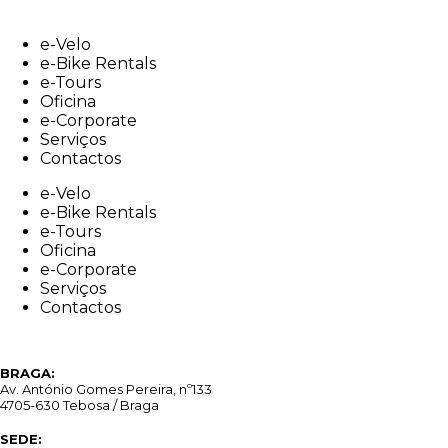
Skip
to
e-Velo
content
e-Bike Rentals
e-Tours
Oficina
e-Corporate
Serviços
Contactos
e-Velo
e-Bike Rentals
e-Tours
Oficina
e-Corporate
Serviços
Contactos
BRAGA:
Av. António Gomes Pereira, nº133
4705-630 Tebosa / Braga
SEDE: