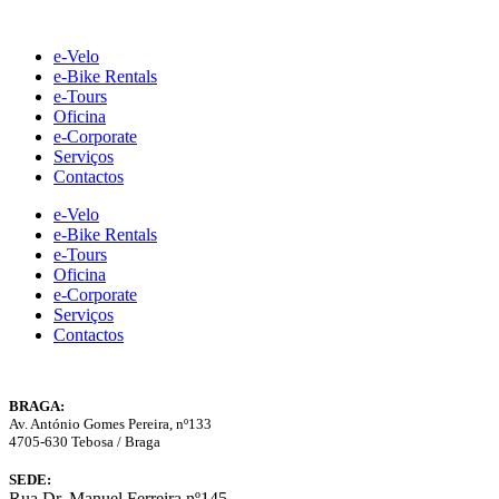
Skip
to
e-Velo
content
e-Bike Rentals
e-Tours
Oficina
e-Corporate
Serviços
Contactos
e-Velo
e-Bike Rentals
e-Tours
Oficina
e-Corporate
Serviços
Contactos
BRAGA:
Av. António Gomes Pereira, nº133
4705-630 Tebosa / Braga
SEDE:
Rua Dr. Manuel Ferreira nº145