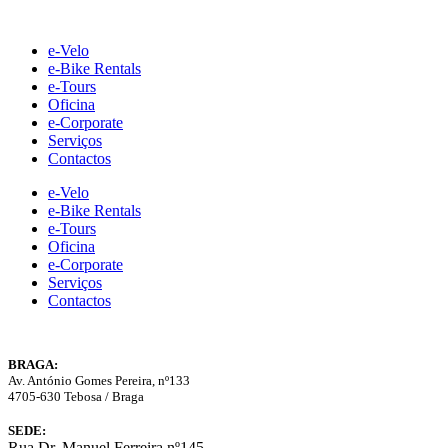
Skip
to
e-Velo
content
e-Bike Rentals
e-Tours
Oficina
e-Corporate
Serviços
Contactos
e-Velo
e-Bike Rentals
e-Tours
Oficina
e-Corporate
Serviços
Contactos
BRAGA:
Av. António Gomes Pereira, nº133
4705-630 Tebosa / Braga
SEDE:
Rua Dr. Manuel Ferreira nº145