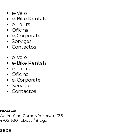
Skip
to
e-Velo
content
e-Bike Rentals
e-Tours
Oficina
e-Corporate
Serviços
Contactos
e-Velo
e-Bike Rentals
e-Tours
Oficina
e-Corporate
Serviços
Contactos
BRAGA:
Av. António Gomes Pereira, nº133
4705-630 Tebosa / Braga
SEDE: