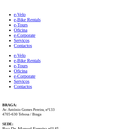
Skip
to
e-Velo
content
e-Bike Rentals
e-Tours
Oficina
e-Corporate
Serviços
Contactos
e-Velo
e-Bike Rentals
e-Tours
Oficina
e-Corporate
Serviços
Contactos
BRAGA:
Av. António Gomes Pereira, nº133
4705-630 Tebosa / Braga
SEDE:
Rua Dr. Manuel Ferreira nº145