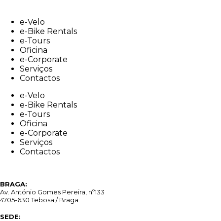
Skip
to
e-Velo
content
e-Bike Rentals
e-Tours
Oficina
e-Corporate
Serviços
Contactos
e-Velo
e-Bike Rentals
e-Tours
Oficina
e-Corporate
Serviços
Contactos
BRAGA:
Av. António Gomes Pereira, nº133
4705-630 Tebosa / Braga
SEDE: