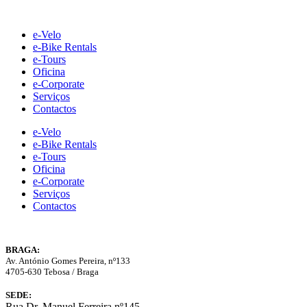
Skip
to
e-Velo
content
e-Bike Rentals
e-Tours
Oficina
e-Corporate
Serviços
Contactos
e-Velo
e-Bike Rentals
e-Tours
Oficina
e-Corporate
Serviços
Contactos
BRAGA:
Av. António Gomes Pereira, nº133
4705-630 Tebosa / Braga
SEDE:
Rua Dr. Manuel Ferreira nº145