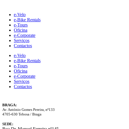
Skip
to
e-Velo
content
e-Bike Rentals
e-Tours
Oficina
e-Corporate
Serviços
Contactos
e-Velo
e-Bike Rentals
e-Tours
Oficina
e-Corporate
Serviços
Contactos
BRAGA:
Av. António Gomes Pereira, nº133
4705-630 Tebosa / Braga
SEDE:
Rua Dr. Manuel Ferreira nº145