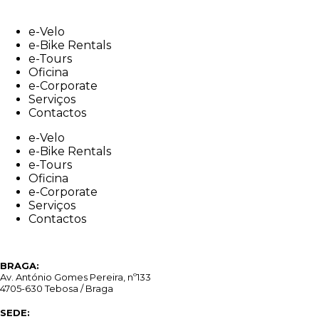
Skip
to
e-Velo
content
e-Bike Rentals
e-Tours
Oficina
e-Corporate
Serviços
Contactos
e-Velo
e-Bike Rentals
e-Tours
Oficina
e-Corporate
Serviços
Contactos
BRAGA:
Av. António Gomes Pereira, nº133
4705-630 Tebosa / Braga
SEDE: