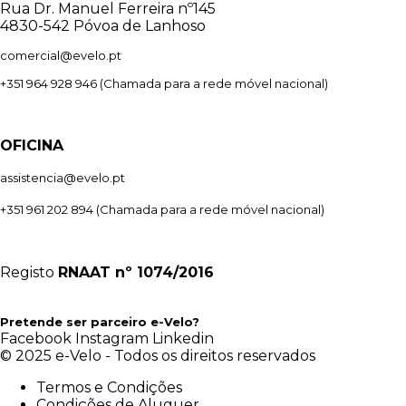
Rua Dr. Manuel Ferreira nº145
4830-542 Póvoa de Lanhoso
comercial@evelo.pt
+351 964 928 946
(Chamada para a rede móvel nacional)
OFICINA
assistencia@evelo.pt
+351 961 202 894
(Chamada para a rede móvel nacional)
Registo
RNAAT
nº 1074/2016
Pretende ser parceiro e-Velo?
Facebook
Instagram
Linkedin
© 2025 e-Velo - Todos os direitos reservados
Termos e Condições
Condições de Aluguer