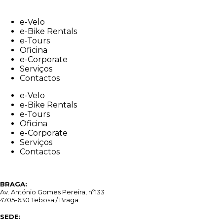
Skip
to
e-Velo
content
e-Bike Rentals
e-Tours
Oficina
e-Corporate
Serviços
Contactos
e-Velo
e-Bike Rentals
e-Tours
Oficina
e-Corporate
Serviços
Contactos
BRAGA:
Av. António Gomes Pereira, nº133
4705-630 Tebosa / Braga
SEDE: