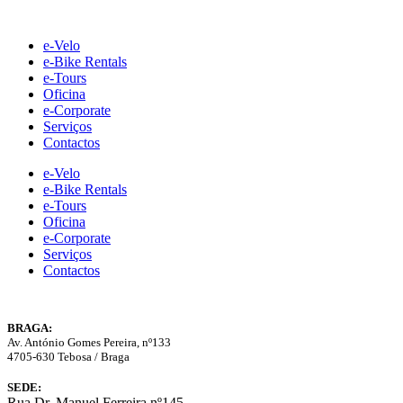
Skip
to
e-Velo
content
e-Bike Rentals
e-Tours
Oficina
e-Corporate
Serviços
Contactos
e-Velo
e-Bike Rentals
e-Tours
Oficina
e-Corporate
Serviços
Contactos
BRAGA:
Av. António Gomes Pereira, nº133
4705-630 Tebosa / Braga
SEDE:
Rua Dr. Manuel Ferreira nº145