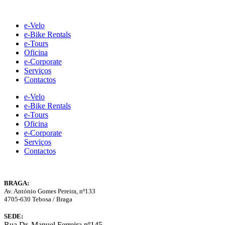
Skip
to
e-Velo
content
e-Bike Rentals
e-Tours
Oficina
e-Corporate
Serviços
Contactos
e-Velo
e-Bike Rentals
e-Tours
Oficina
e-Corporate
Serviços
Contactos
BRAGA:
Av. António Gomes Pereira, nº133
4705-630 Tebosa / Braga
SEDE:
Rua Dr. Manuel Ferreira nº145