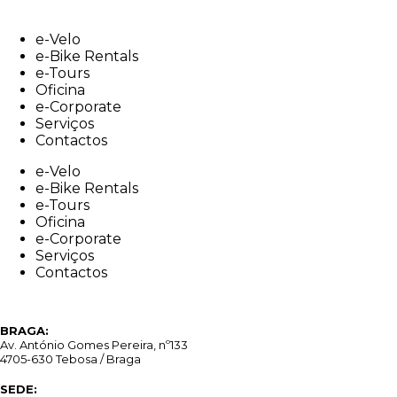
Skip
to
e-Velo
content
e-Bike Rentals
e-Tours
Oficina
e-Corporate
Serviços
Contactos
e-Velo
e-Bike Rentals
e-Tours
Oficina
e-Corporate
Serviços
Contactos
BRAGA:
Av. António Gomes Pereira, nº133
4705-630 Tebosa / Braga
SEDE: