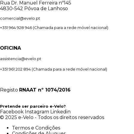
Rua Dr. Manuel Ferreira nº145
4830-542 Póvoa de Lanhoso
comercial@evelo.pt
+351 964 928 946
(Chamada para a rede móvel nacional)
OFICINA
assistencia@evelo.pt
+351 961 202 894
(Chamada para a rede móvel nacional)
Registo
RNAAT
nº 1074/2016
Pretende ser parceiro e-Velo?
Facebook
Instagram
Linkedin
© 2025 e-Velo - Todos os direitos reservados
Termos e Condições
Condições de Aluguer