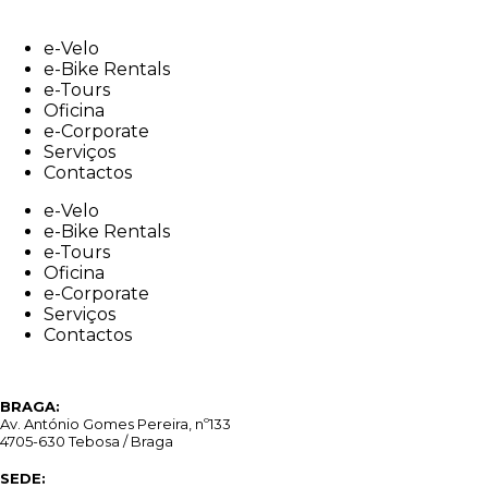
Skip
to
e-Velo
content
e-Bike Rentals
e-Tours
Oficina
e-Corporate
Serviços
Contactos
e-Velo
e-Bike Rentals
e-Tours
Oficina
e-Corporate
Serviços
Contactos
BRAGA:
Av. António Gomes Pereira, nº133
4705-630 Tebosa / Braga
SEDE: