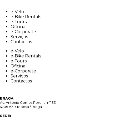
Skip
to
e-Velo
content
e-Bike Rentals
e-Tours
Oficina
e-Corporate
Serviços
Contactos
e-Velo
e-Bike Rentals
e-Tours
Oficina
e-Corporate
Serviços
Contactos
BRAGA:
Av. António Gomes Pereira, nº133
4705-630 Tebosa / Braga
SEDE: