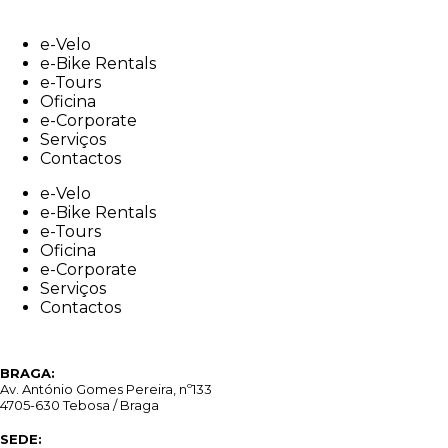
Skip
to
e-Velo
content
e-Bike Rentals
e-Tours
Oficina
e-Corporate
Serviços
Contactos
e-Velo
e-Bike Rentals
e-Tours
Oficina
e-Corporate
Serviços
Contactos
BRAGA:
Av. António Gomes Pereira, nº133
4705-630 Tebosa / Braga
SEDE: