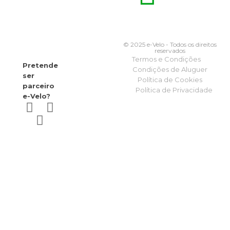
© 2025 e-Velo - Todos os direitos
reservados
Termos e Condições
Pretende
Condições de Aluguer
ser
Política de Cookies
parceiro
Política de Privacidade
e-Velo?