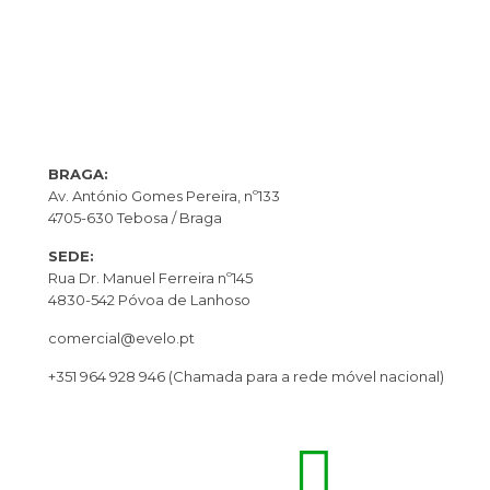
BRAGA:
Av. António Gomes Pereira, nº133
4705-630 Tebosa / Braga
SEDE:
Rua Dr. Manuel Ferreira nº145
4830-542 Póvoa de Lanhoso
comercial@evelo.pt
+351 964 928 946
(Chamada para a rede móvel nacional)