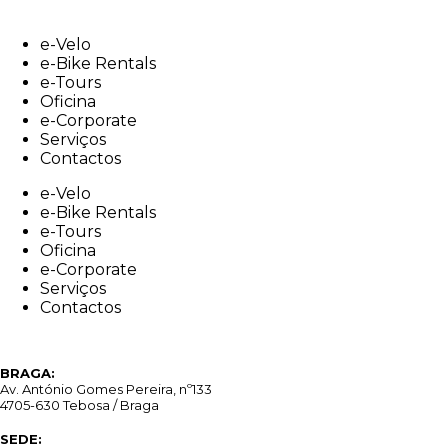
Skip
to
e-Velo
content
e-Bike Rentals
e-Tours
Oficina
e-Corporate
Serviços
Contactos
e-Velo
e-Bike Rentals
e-Tours
Oficina
e-Corporate
Serviços
Contactos
BRAGA:
Av. António Gomes Pereira, nº133
4705-630 Tebosa / Braga
SEDE: