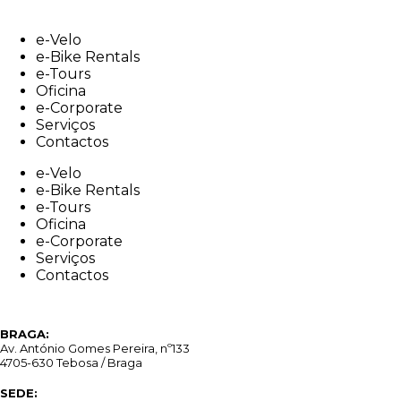
Skip
to
e-Velo
content
e-Bike Rentals
e-Tours
Oficina
e-Corporate
Serviços
Contactos
e-Velo
e-Bike Rentals
e-Tours
Oficina
e-Corporate
Serviços
Contactos
BRAGA:
Av. António Gomes Pereira, nº133
4705-630 Tebosa / Braga
SEDE: