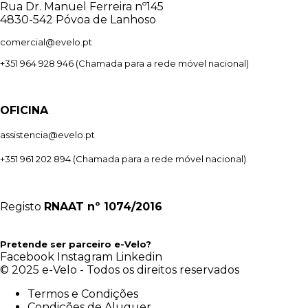
Rua Dr. Manuel Ferreira nº145
4830-542 Póvoa de Lanhoso
comercial@evelo.pt
+351 964 928 946
(Chamada para a rede móvel nacional)
OFICINA
assistencia@evelo.pt
+351 961 202 894
(Chamada para a rede móvel nacional)
Registo
RNAAT
nº 1074/2016
Pretende ser parceiro e-Velo?
Facebook
Instagram
Linkedin
© 2025 e-Velo - Todos os direitos reservados
Termos e Condições
Condições de Aluguer