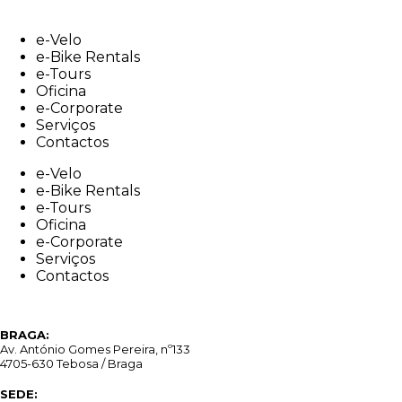
Skip
to
e-Velo
content
e-Bike Rentals
e-Tours
Oficina
e-Corporate
Serviços
Contactos
e-Velo
e-Bike Rentals
e-Tours
Oficina
e-Corporate
Serviços
Contactos
BRAGA:
Av. António Gomes Pereira, nº133
4705-630 Tebosa / Braga
SEDE: